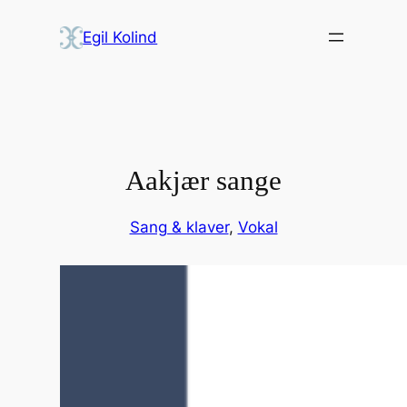
Skip
Egil Kolind
to
content
Aakjær sange
Sang & klaver
, 
Vokal