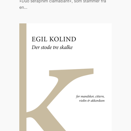
»Duo seraphim clamabant«, som stammer fra
en…